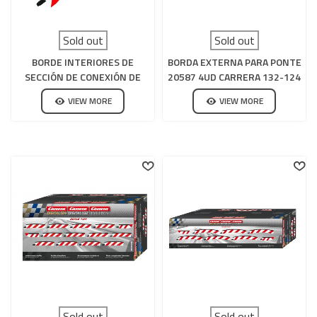
Sold out
Sold out
BORDE INTERIORES DE
BORDA EXTERNA PARA PONTE
SECCIÓN DE CONEXIÓN DE
20587 4UD CARRERA 132-124
CURVA PERALTADA 4UD
VIEW MORE
VIEW MORE
CARRERA 132-124
Sold out
Sold out