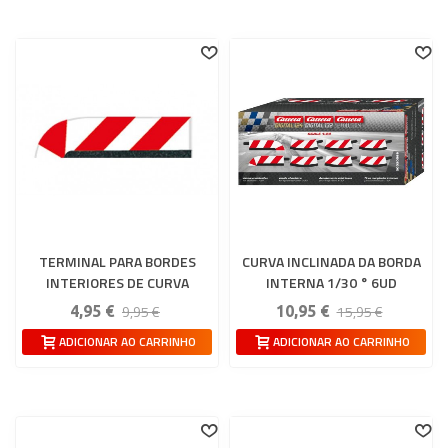
TERMINAL PARA BORDES
CURVA INCLINADA DA BORDA
INTERIORES DE CURVA
INTERNA 1/30 ° 6UD
PERALTADA 6UD CARRERA
CARRERA 132-124
9,95 €
15,95 €
4,95 €
10,95 €
132-124
ADICIONAR AO CARRINHO
ADICIONAR AO CARRINHO