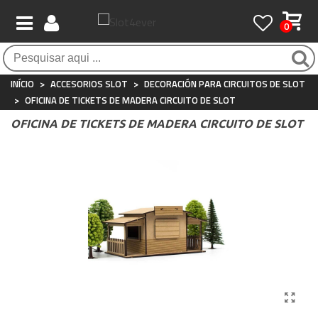
0
Pagamento 100% seguro
Atendimento ao Cliente
Frete grátis / 24 horas
Compras seguras com SSL o tempo todo
Whatsapp
Para compras acima de €90
+34 697 854 500
INÍCIO
>
ACCESORIOS SLOT
>
DECORACIÓN PARA CIRCUITOS DE SLOT
>
OFICINA DE TICKETS DE MADERA CIRCUITO DE SLOT
OFICINA DE TICKETS DE MADERA CIRCUITO DE SLOT