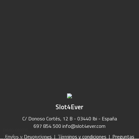
Slot4Ever
C/ Donoso Cortés, 12 B - 03440 Ibi - España
697 854 500
info@slot4ever.com
ENVÍO GRATIS
PARA COMPRAS SUPERIORES A 90€
Envíos y Devoluciones
|
Términos y condiciones
|
Preguntas