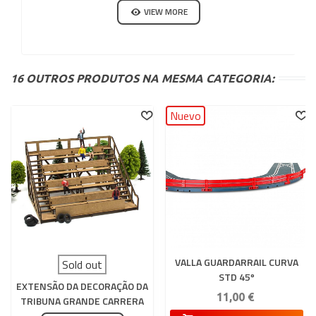
SENTADAS 3 EM PÉ
VIEW MORE
CARRERA 132-124
16 OUTROS PRODUTOS NA MESMA CATEGORIA:
Nuevo
VALLA GUARDARRAIL CURVA
Sold out
STD 45º
EXTENSÃO DA DECORAÇÃO DA
11,00 €
TRIBUNA GRANDE CARRERA
132-124