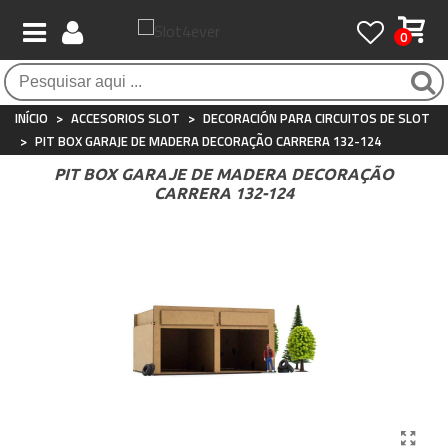
0
Pagamento 100% seguro
Atendimento ao Cliente
Frete grátis / 24 horas
Compras seguras com SSL o tempo todo
Whatsapp
Para compras acima de €90
+34 697 854 500
INÍCIO
>
ACCESORIOS SLOT
>
DECORACIÓN PARA CIRCUITOS DE SLOT
>
PIT BOX GARAJE DE MADERA DECORAÇÃO CARRERA 132-124
PIT BOX GARAJE DE MADERA DECORAÇÃO
CARRERA 132-124