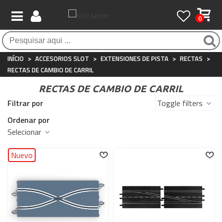
0
Pagamento 100% seguro
Atendimento ao Cliente
Frete grátis / 24 horas
Compras seguras com SSL o tempo todo
Whatsapp
Para compras acima de €90
+34 697 854 500
INÍCIO
>
ACCESORIOS SLOT
>
EXTENSIONES DE PISTA
>
RECTAS
>
RECTAS DE CAMBIO DE CARRIL
RECTAS DE CAMBIO DE CARRIL
Filtrar por
Toggle filters
Ordenar por
Selecionar
Nuevo