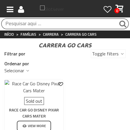
0
Pagamento 100% seguro
Atendimento ao Cliente
Frete grátis / 24 horas
Compras seguras com SSL o tempo todo
Whatsapp
Para compras acima de €90
+34 697 854 500
INÍCIO
>
FAMÍLIAS
>
CARRERA
>
CARRERA GO CARS
CARRERA GO CARS
Filtrar por
Toggle filters
Ordenar por
Selecionar
Sold out
RACE CAR GO DISNEY PIXAR
CARS MATER
VIEW MORE