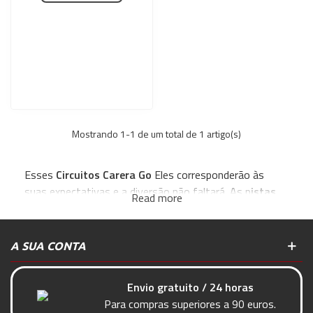
Mostrando
1
-1 de um total de 1 artigo(s)
Esses
Circuitos Carera Go
Eles corresponderão às
suas expectativas e a diversão não faltará. As p
istas
Read more
de Carrera Go
Eles são perfeitos para os mais
pequenos, este
jogos
é adequado para crianças de
6
anos
. Nossos circuitos Carrera Go Cars são feitos para
A SUA CONTA
escala 1:43
e são
fácil de montar.
Envio gratuito / 24 horas
Para compras superiores a 90 euros.