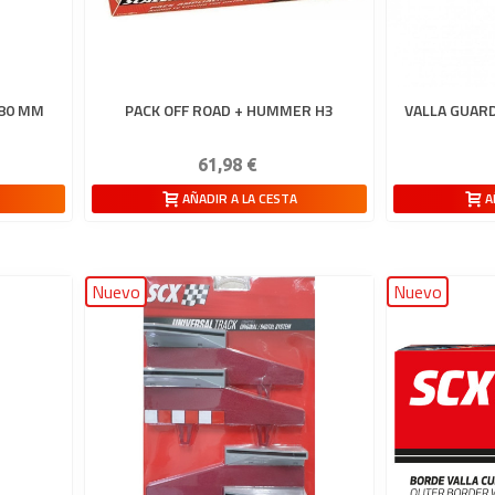
180 MM
PACK OFF ROAD + HUMMER H3
VALLA GUARD
61,98 €
AÑADIR A LA CESTA
A
Nuevo
Nuevo