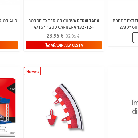
RIOR 4UD
BORDE EXTERIOR CURVA PERALTADA
BORDE EXTE
4/15° 12UD CARRERA 132-124
2/30° 6U
32,95 €
23,95 €
AÑADIR A LA CESTA
Nuevo