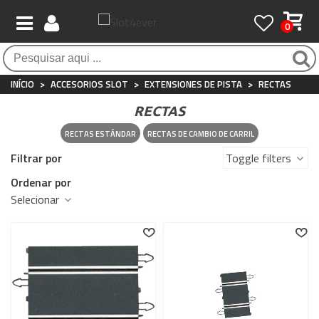
0
Pagamento 100% seguro
Atendimento ao Cliente
Frete grátis / 24 horas
Compras seguras com SSL o tempo todo
Whatsapp
Para compras acima de €90
+34 697 854 500
INÍCIO
>
ACCESORIOS SLOT
>
EXTENSIONES DE PISTA
>
RECTAS
RECTAS
RECTAS ESTÁNDAR
RECTAS DE CAMBIO DE CARRIL
Filtrar por
Toggle filters
Ordenar por
Selecionar