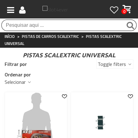
0
Pagamento 100% seguro
Atendimento ao Cliente
Frete grátis / 24 horas
Compras seguras com SSL o tempo todo
Whatsapp
Para compras acima de €90
+34 697 854 500
INÍCIO
>
PISTAS DE CARROS SCALEXTRIC
>
PISTAS SCALEXTRIC
UNIVERSAL
PISTAS SCALEXTRIC UNIVERSAL
Filtrar por
Toggle filters
Ordenar por
Selecionar