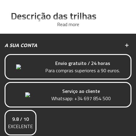
Descrição das trilhas
universais Scalextric
Read more
Com as
Pistas de carros Scalextric Universal
você
pode expandir seu circuito analógico com diferentes
A SUA CONTA
seções e criar novos circuitos.
Envio gratuito / 24 horas
Retas, curvas, cruzes, chicanas ... tenha toda a realidade
Para compras superiores a 90 euros.
de um circuito real em seu circuito Scalextric.
Serviço ao cliente
Whatsapp:
+34 697 854 500
9.8 / 10
EXCELENTE