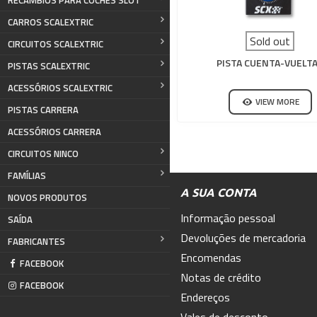
RECAMBIOS PARA COCHES SLOT
CARROS SCALEXTRIC
Sold out
CIRCUITOS SCALEXTRIC
PISTA CUENTA-VUELT
PISTAS SCALEXTRIC
ACESSÓRIOS SCALEXTRIC
VIEW MORE
PISTAS CARRERA
ACESSÓRIOS CARRERA
CIRCUITOS NINCO
FAMÍLIAS
A SUA CONTA
NOVOS PRODUTOS
Informação pessoal
SAÍDA
Devoluções de mercadoria
FABRICANTES
Encomendas
FACEBOOK
Notas de crédito
FACEBOOK
Endereços
Vales de desconto