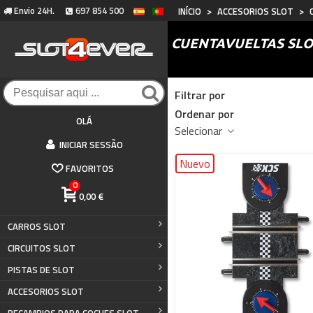
Envio 24H.
697 854 500
INÍCIO
>
ACCESORIOS SLOT
>
CUENTAVUELTAS SL
Filtrar por
Ordenar por
OLÁ
Selecionar
INICIAR SESSÃO
Nuevo
FAVORITOS
0
0,00 €
CARROS SLOT
CIRCUITOS SLOT
PISTAS DE SLOT
ACCESORIOS SLOT