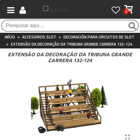
0
Pagamento 100% seguro
Atendimento ao Cliente
Frete grátis / 24 horas
Compras seguras com SSL o tempo todo
Whatsapp
Para compras acima de €90
+34 697 854 500
INÍCIO
>
ACCESORIOS SLOT
>
DECORACIÓN PARA CIRCUITOS DE SLOT
>
EXTENSÃO DA DECORAÇÃO DA TRIBUNA GRANDE CARRERA 132-124
EXTENSÃO DA DECORAÇÃO DA TRIBUNA GRANDE
CARRERA 132-124