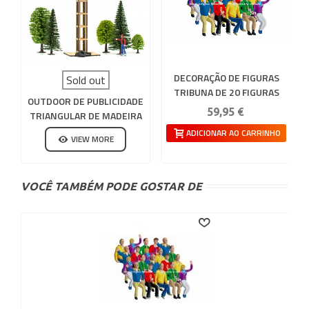
DECORAÇÃO DE FIGURAS
Sold out
TRIBUNA DE 20 FIGURAS
OUTDOOR DE PUBLICIDADE
CARRERA 132-124
59,95 €
TRIANGULAR DE MADEIRA
PARA CIRCUITO DE SLOT
ADICIONAR AO CARRINHO
VIEW MORE
VOCÊ TAMBÉM PODE GOSTAR DE