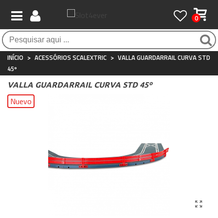
0
Atendimento ao Cliente
Whatsapp
+34 697 854 500
INÍCIO
>
ACESSÓRIOS SCALEXTRIC
>
VALLA GUARDARRAIL CURVA STD
45º
VALLA GUARDARRAIL CURVA STD 45º
Nuevo