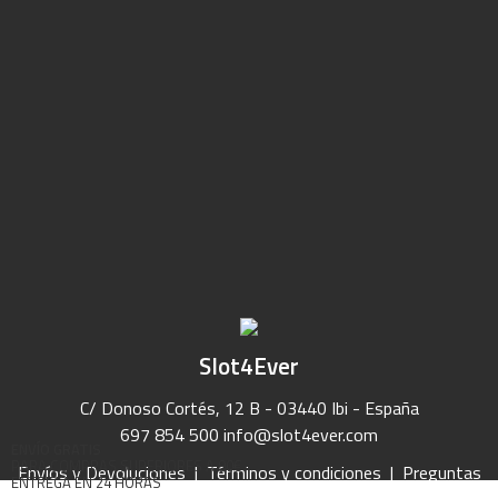
Slot4Ever
C/ Donoso Cortés, 12 B - 03440 Ibi - España
697 854 500
info@slot4ever.com
ENVÍO GRATIS
PARA COMPRAS SUPERIORES A 90€
Envíos y Devoluciones
|
Términos y condiciones
|
Preguntas
ENTREGA EN 24 HORAS