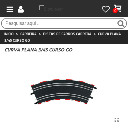
0
Pagamento 100% seguro
Atendimento ao Cliente
Frete grátis / 24 horas
Compras seguras com SSL o tempo todo
Whatsapp
Para compras acima de €90
+34 697 854 500
INÍCIO
>
CARREIRA
>
PISTAS DE CARROS CARRERA
>
CURVA PLANA
3/45 CURSO GO
CURVA PLANA 3/45 CURSO GO