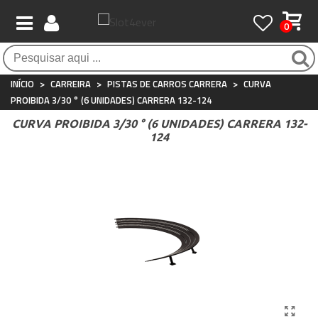
0
Pagamento 100% seguro
Atendimento ao Cliente
Frete grátis / 24 horas
Compras seguras com SSL o tempo todo
Whatsapp
Para compras acima de €90
+34 697 854 500
INÍCIO
>
CARREIRA
>
PISTAS DE CARROS CARRERA
>
CURVA
PROIBIDA 3/30 ° (6 UNIDADES) CARRERA 132-124
CURVA PROIBIDA 3/30 ° (6 UNIDADES) CARRERA 132-
124