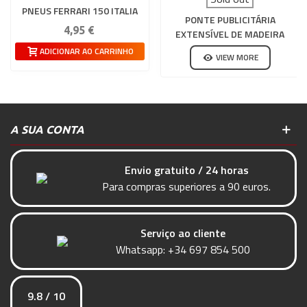
PNEUS FERRARI 150 ITALIA
PONTE PUBLICITÁRIA
FERNANDO ALONSO N5
4,95 €
EXTENSÍVEL DE MADEIRA
PARA CIRCUITO DE SLOT
ADICIONAR AO CARRINHO
VIEW MORE
A SUA CONTA
Envio gratuito / 24 horas
Para compras superiores a 90 euros.
Serviço ao cliente
Whatsapp:
+34 697 854 500
9.8 / 10