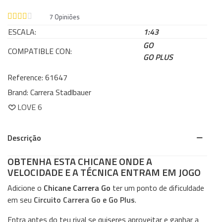
7
Opiniões
ESCALA:
1:43
GO
COMPATIBLE CON:
GO PLUS
Reference:
61647
Brand:
Carrera Stadlbauer
LOVE
6
Descrição
OBTENHA ESTA CHICANE ONDE A
VELOCIDADE E A TÉCNICA ENTRAM EM JOGO
Adicione o
Chicane Carrera Go
ter um ponto de dificuldade
em seu
Circuito Carrera Go e Go Plus
.
Entra antes do teu rival se quiseres aproveitar e ganhar a