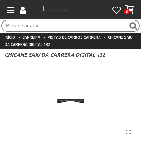
0
Pagamento 100% seguro
Atendimento ao Cliente
Frete grátis / 24 horas
Compras seguras com SSL o tempo todo
Whatsapp
Para compras acima de €90
+34 697 854 500
INÍCIO
>
CARREIRA
>
PISTAS DE CARROS CARRERA
>
CHICANE SAIU
DA CARRERA DIGITAL 132
CHICANE SAIU DA CARRERA DIGITAL 132