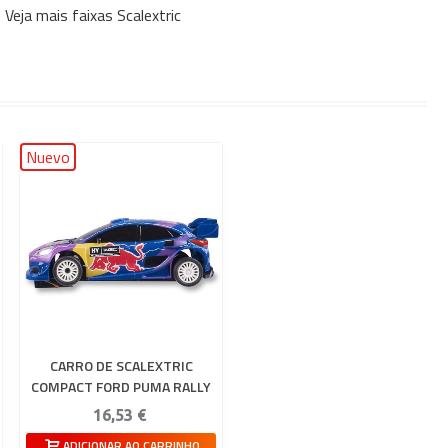
Veja mais faixas Scalextric
Nuevo
CARRO DE SCALEXTRIC
COMPACT FORD PUMA RALLY
1 WRC - MONTECARLO
16,53 €
ADICIONAR AO CARRINHO