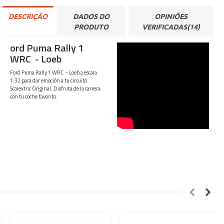
DESCRIÇÃO
DADOS DO
OPINIÕES
PRODUTO
VERIFICADAS(14)
ord Puma Rally 1
WRC - Loeb
Ford Puma Rally 1 WRC - Loeb a escala
1:32 para dar emoción a tu circuito
Scalextric Original. Disfruta de la carrera
con tu coche favorito.