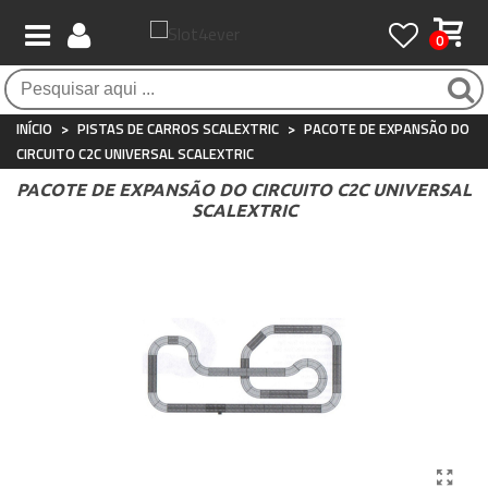
0
Pagamento 100% seguro
Atendimento ao Cliente
Frete grátis / 24 horas
Compras seguras com SSL o tempo todo
Whatsapp
Para compras acima de €90
+34 697 854 500
INÍCIO
>
PISTAS DE CARROS SCALEXTRIC
>
PACOTE DE EXPANSÃO DO
CIRCUITO C2C UNIVERSAL SCALEXTRIC
PACOTE DE EXPANSÃO DO CIRCUITO C2C UNIVERSAL
SCALEXTRIC