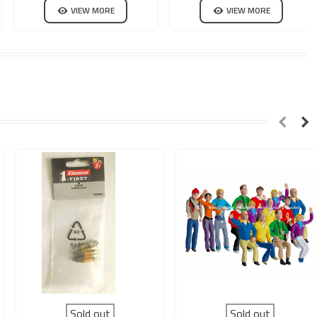
30352 CARRERA DIGITAL 132-
132-124
VIEW MORE
VIEW MORE
124
Sold out
Sold out