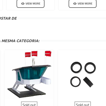
DIREITA PARA NA CARRERA
VIEW MORE
VIEW MORE
DIGITAL 132-124
STAR DE
 MESMA CATEGORIA:
Sold out
Sold out