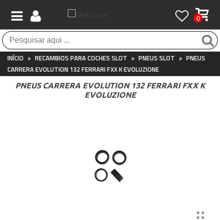
0
Pagamento 100% seguro
Atendimento ao Cliente
Frete grátis / 24 horas
Compras seguras com SSL o tempo todo
Whatsapp
Para compras acima de €90
+34 697 854 500
INÍCIO
>
RECAMBIOS PARA COCHES SLOT
>
PNEUS SLOT
>
PNEUS
CARRERA EVOLUTION 132 FERRARI FXX K EVOLUZIONE
PNEUS CARRERA EVOLUTION 132 FERRARI FXX K
EVOLUZIONE