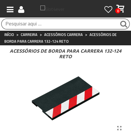
0
Pagamento 100% seguro
Atendimento ao Cliente
Frete grátis / 24 horas
Compras seguras com SSL o tempo todo
Whatsapp
Para compras acima de €90
+34 697 854 500
INÍCIO
>
CARREIRA
>
ACESSÓRIOS CARRERA
>
ACESSÓRIOS DE
BORDA PARA CARRERA 132-124 RETO
ACESSÓRIOS DE BORDA PARA CARRERA 132-124
RETO