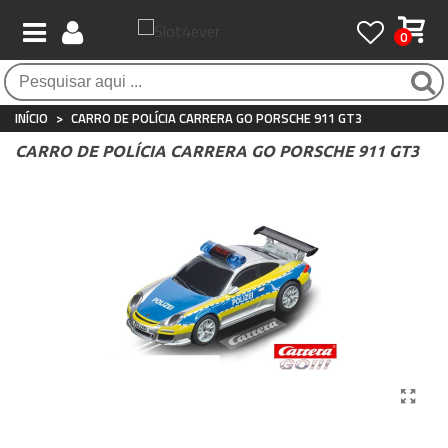
0
Pagamento 100% seguro
Atendimento ao Cliente
Frete grátis / 24 horas
Compras seguras com SSL o tempo todo
Whatsapp
Para compras acima de €90
+34 697 854 500
INÍCIO
>
CARRO DE POLÍCIA CARRERA GO PORSCHE 911 GT3
CARRO DE POLÍCIA CARRERA GO PORSCHE 911 GT3