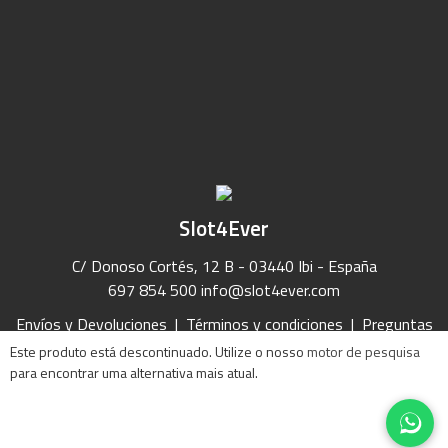
Slot4Ever
C/ Donoso Cortés, 12 B - 03440 Ibi - España
697 854 500
info@slot4ever.com
Envíos y Devoluciones
|
Términos y condiciones
|
Preguntas
Frecuentes
|
Contacto
Este produto está descontinuado. Utilize o nosso
motor de pesquisa
para encontrar uma alternativa mais atual.
2021 Slot4Ever
Política de privacidad
|
Política de Cookies
|
Aviso Legal
|
Mapa del Sitio