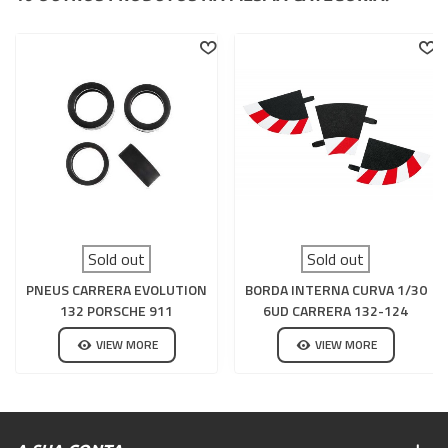
Sold out
Sold out
PNEUS CARRERA EVOLUTION
BORDA INTERNA CURVA 1/30
132 PORSCHE 911
6UD CARRERA 132-124
VIEW MORE
VIEW MORE