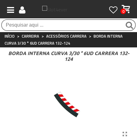
0
Pagamento 100% seguro
Atendimento ao Cliente
Frete grátis / 24 horas
Compras seguras com SSL o tempo todo
Whatsapp
Para compras acima de €90
+34 697 854 500
INÍCIO
>
CARREIRA
>
ACESSÓRIOS CARRERA
>
BORDA INTERNA
CURVA 3/30 ° 6UD CARRERA 132-124
BORDA INTERNA CURVA 3/30 ° 6UD CARRERA 132-
124