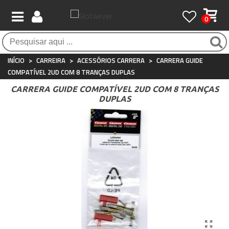
0
Pagamento 100% seguro
Atendimento ao Cliente
Frete grátis / 24 horas
Compras seguras com SSL o tempo todo
Whatsapp
Para compras acima de €90
+34 697 854 500
INÍCIO
>
CARREIRA
>
ACESSÓRIOS CARRERA
>
CARRERA GUIDE
COMPATÍVEL 2UD COM 8 TRANÇAS DUPLAS
CARRERA GUIDE COMPATÍVEL 2UD COM 8 TRANÇAS
DUPLAS