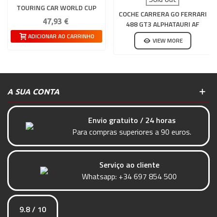
TOURING CAR WORLD CUP
COCHE CARRERA GO FERRARI
CHAMPION
47,93 €
488 GT3 ALPHATAURI AF
CORSE N23
ADICIONAR AO CARRINHO
VIEW MORE
A SUA CONTA
Envio gratuito / 24 horas
Para compras superiores a 90 euros.
Serviço ao cliente
Whatsapp:
+34 697 854 500
9.8 / 10