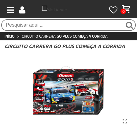
0
Pagamento 100% seguro
Atendimento ao Cliente
Frete grátis / 24 horas
Compras seguras com SSL o tempo todo
Whatsapp
Para compras acima de €90
+34 697 854 500
INÍCIO
>
CIRCUITO CARRERA GO PLUS COMEÇA A CORRIDA
CIRCUITO CARRERA GO PLUS COMEÇA A CORRIDA