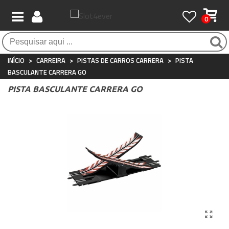
0
Pagamento 100% seguro
Atendimento ao Cliente
Frete grátis / 24 horas
Compras seguras com SSL o tempo todo
Whatsapp
Para compras acima de €90
+34 697 854 500
INÍCIO
>
CARREIRA
>
PISTAS DE CARROS CARRERA
>
PISTA
BASCULANTE CARRERA GO
PISTA BASCULANTE CARRERA GO