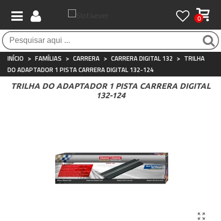
0
Pagamento 100% seguro
Atendimento ao Cliente
Frete grátis / 24 horas
Compras seguras com SSL o tempo todo
Whatsapp
Para compras acima de €90
+34 697 854 500
INÍCIO
>
FAMÍLIAS
>
CARRERA
>
CARRERA DIGITAL 132
>
TRILHA
DO ADAPTADOR 1 PISTA CARRERA DIGITAL 132-124
TRILHA DO ADAPTADOR 1 PISTA CARRERA DIGITAL
132-124