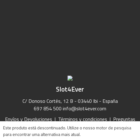
Slot4Ever
C/ Donoso Cortés, 12 B - 03440 Ibi - España
697 854 500
info@slot4ever.com
Envíos y Devoluciones
|
Términos y condiciones
|
Preguntas
Frecuentes
|
Contacto
Este produto está descontinuado. Utilize o nosso
motor de pesquisa
para encontrar uma alternativa mais atual.
2021 Slot4Ever