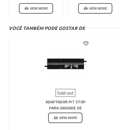
VIEW MORE
VIEW MORE
VOCÊ TAMBÉM PODE GOSTAR DE
Sold out
ADAPTADOR PIT STOP
PARA UNIDADE DE
CONTROLE 30352
VIEW MORE
CARRERA DIGITAL 132-
124