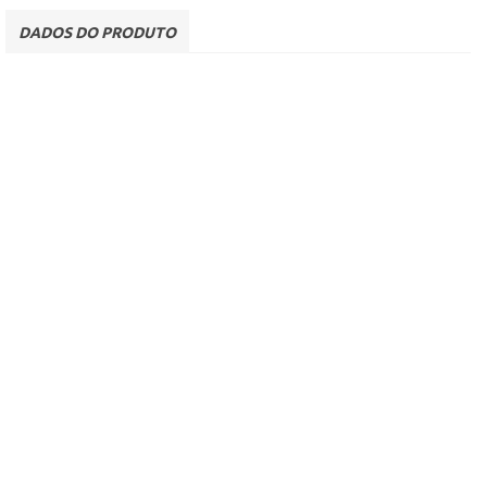
DADOS DO PRODUTO