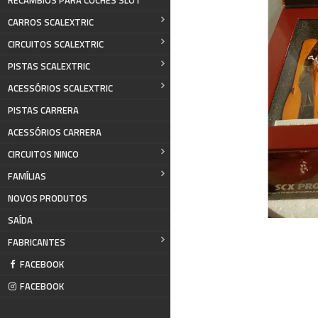
RECAMBIOS PARA COCHES SLOT
CARROS SCALEXTRIC
CIRCUITOS SCALEXTRIC
PISTAS SCALEXTRIC
ACESSÓRIOS SCALEXTRIC
PISTAS CARRERA
ACESSÓRIOS CARRERA
CIRCUITOS NINCO
FAMÍLIAS
NOVOS PRODUTOS
SAÍDA
FABRICANTES
FACEBOOK
FACEBOOK