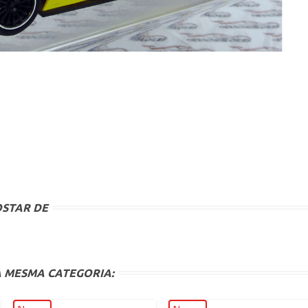
STAR DE
 MESMA CATEGORIA: