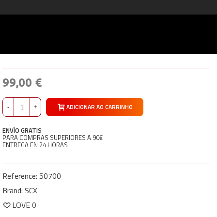
99,00 €
ADICIONAR AO CARRINHO
-
+
ENVÍO GRATIS
PARA COMPRAS SUPERIORES A 90€
ENTREGA EN 24 HORAS
Reference:
50700
Brand:
SCX
LOVE
0