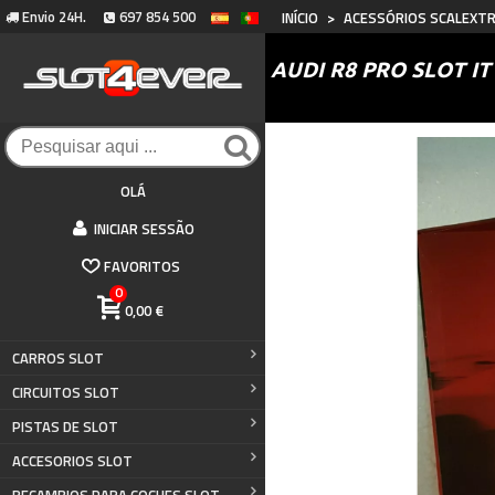
Envio 24H.
697 854 500
INÍCIO
>
ACESSÓRIOS SCALEXTR
AUDI R8 PRO SLOT IT
OLÁ
INICIAR SESSÃO
FAVORITOS
0
0,00 €
CARROS SLOT
CIRCUITOS SLOT
PISTAS DE SLOT
ACCESORIOS SLOT