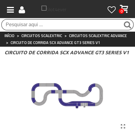
0
Pagamento 100% seguro
Atendimento ao Cliente
Frete grátis / 24 horas
Compras seguras com SSL o tempo todo
Whatsapp
Para compras acima de €90
+34 697 854 500
INÍCIO
>
CIRCUITOS SCALEXTRIC
>
CIRCUITOS SCALEXTRIC ADVANCE
>
CIRCUITO DE CORRIDA SCX ADVANCE GT3 SERIES V1
CIRCUITO DE CORRIDA SCX ADVANCE GT3 SERIES V1