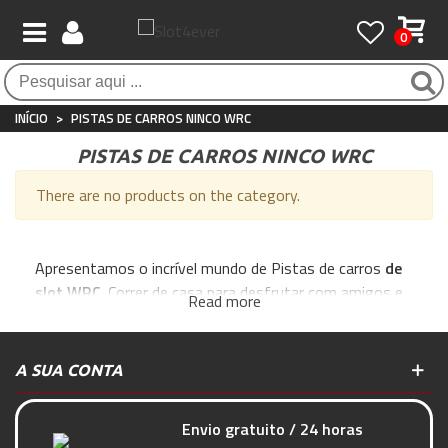
0
Pagamento 100% seguro
Atendimento ao Cliente
Frete grátis / 24 horas
Compras seguras com SSL o tempo todo
Whatsapp
Para compras acima de €90
+34 697 854 500
INÍCIO
>
PISTAS DE CARROS NINCO WRC
PISTAS DE CARROS NINCO WRC
There are no products on the category.
Apresentamos o incrível mundo de Pistas de carros
de
slot WRC
. Correr de casa para desfrutar com amigos e
Read more
família em grande estilo. Quais são as vantagens de
jogar os circuitos WRC, são muitas!:
A SUA CONTA
Você poderá correr com diferentes carros ao mesmo
tempo, sem cabos, ultrapassando seu oponente
jogando em vários modos e também acender e apagar
Envio gratuito / 24 horas