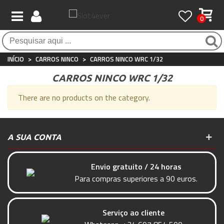
0
Pagamento 100% seguro
Atendimento ao Cliente
Frete grátis / 24 horas
Compras seguras com SSL o tempo todo
Whatsapp
Para compras acima de €90
+34 697 854 500
INÍCIO
>
CARROS NINCO
>
CARROS NINCO WRC 1/32
CARROS NINCO WRC 1/32
There are no products on the category.
A SUA CONTA
Envio gratuito / 24 horas
Para compras superiores a 90 euros.
Serviço ao cliente