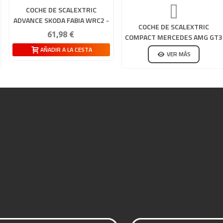
COCHE DE SCALEXTRIC
ADVANCE SKODA FABIA WRC2 -
COCHE DE SCALEXTRIC
PEPE LÓPEZ
61,98 €
COMPACT MERCEDES AMG GT3
GREEN
AÑADIR A LA CESTA
VER MÁS