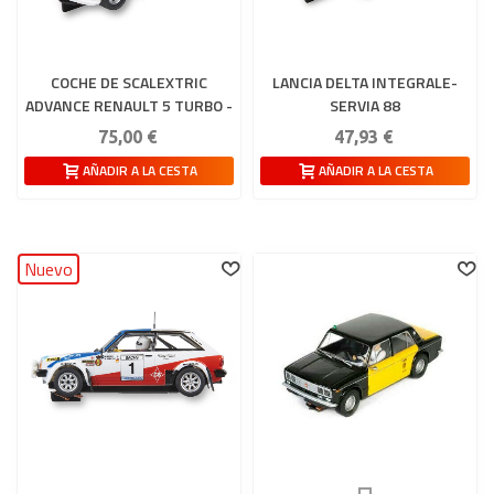
COCHE DE SCALEXTRIC
LANCIA DELTA INTEGRALE-
ADVANCE RENAULT 5 TURBO -
SERVIA 88
TOUR DE CORSE '84
75,00 €
47,93 €
AÑADIR A LA CESTA
AÑADIR A LA CESTA
Nuevo