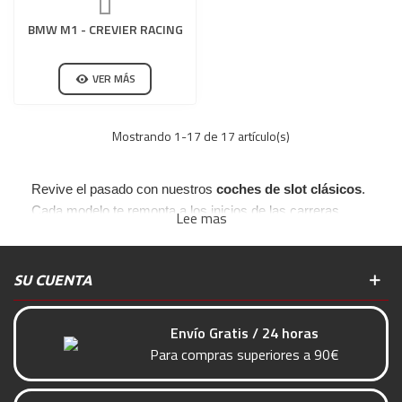
BMW M1 - CREVIER RACING
VER MÁS
Mostrando
1
-17 de 17 artículo(s)
Revive el pasado con nuestros
coches de slot clásicos
.
Cada modelo te remonta a los inicios de las carreras,
Lee mas
uniendo nostalgia y diversión para una experiencia
inigualable.
SU CUENTA
Envío Gratis / 24 horas
Para compras superiores a 90€