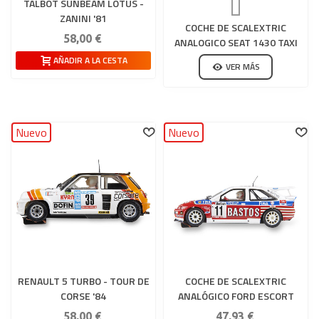
TALBOT SUNBEAM LOTUS -
ZANINI '81
COCHE DE SCALEXTRIC
58,00 €
ANALOGICO SEAT 1430 TAXI
BARCELONA ED ESPECIAL
AÑADIR A LA CESTA
VER MÁS
Nuevo
Nuevo
RENAULT 5 TURBO - TOUR DE
COCHE DE SCALEXTRIC
CORSE '84
ANALÓGICO FORD ESCORT
COSWORTH - RALLY YPRES '95
58,00 €
47,93 €