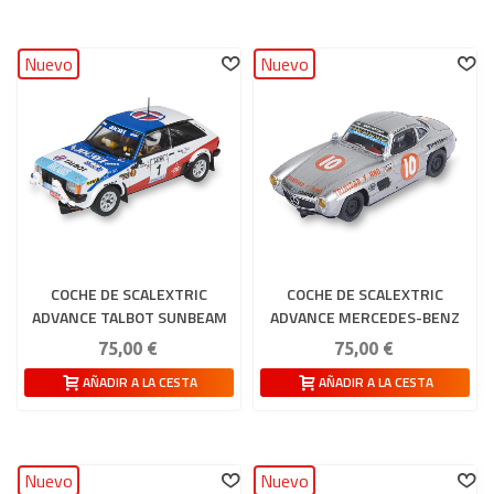
Nuevo
Nuevo
COCHE DE SCALEXTRIC
COCHE DE SCALEXTRIC
ADVANCE TALBOT SUNBEAM
ADVANCE MERCEDES-BENZ
LOTUS - ZANINI '81
300 SL COUPÉ -
75,00 €
75,00 €
PANAMERICANA
AÑADIR A LA CESTA
AÑADIR A LA CESTA
Nuevo
Nuevo