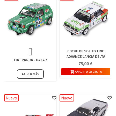
COCHE DE SCALEXTRIC
ADVANCE LANCIA DELTA
FIAT PANDA - DAKAR
INTEGRALE - TOTIP
75,00 €
AÑADIR A LA CESTA
VER MÁS
Nuevo
Nuevo