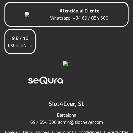
Atención al Cliente
Whatsapp:
+34 697 854 500
9.8 / 10
EXCELENTE
Slot4Ever, SL
Barcelona
697 854 500
admin@slot4ever.com
ENVÍO GRATIS
PARA COMPRAS SUPERIORES A 90€
Envíos y Devoluciones
|
Términos y condiciones
|
Preguntas