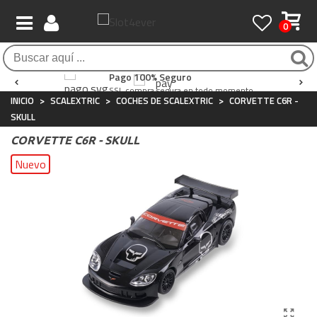
0
Envío Gratis / 24 horas
Atención al Cliente
Pago 100% Seguro
Para compras superiores a 90€
Whatsapp
+34 697 854 500
SSL compra segura en todo momento
INICIO
>
SCALEXTRIC
>
COCHES DE SCALEXTRIC
>
CORVETTE C6R -
SKULL
CORVETTE C6R - SKULL
Nuevo