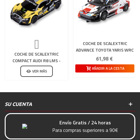
COCHE DE SCALEXTRIC
ADVANCE TOYOTA YARIS WRC
COCHE DE SCALEXTRIC
- MONTECARLO 23
61,98 €
COMPACT AUDI R8 LMS -
ROSSI
AÑADIR A LA CESTA
VER MÁS
SU CUENTA
Envío Gratis / 24 horas
Para compras superiores a 90€