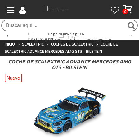
0
Envío Gratis / 24 horas
Atención al Cliente
Pago 100% Seguro
Para compras superiores a 90€
Whatsapp
+34 697 854 500
SSL compra segura en todo momento
INICIO
>
SCALEXTRIC
>
COCHES DE SCALEXTRIC
>
COCHE DE
SCALEXTRIC ADVANCE MERCEDES AMG GT3 - BILSTEIN
COCHE DE SCALEXTRIC ADVANCE MERCEDES AMG
GT3 - BILSTEIN
Nuevo