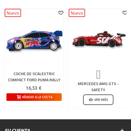
Nuevo
Nuevo
COCHE DE SCALEXTRIC
COMPACT FORD PUMA RALLY
MERCEDES AMG GT3 -
1 WRC - MONTECARLO
16,53 €
SAFETY
AÑADIR A LA CESTA
VER MÁS
SU CUENTA