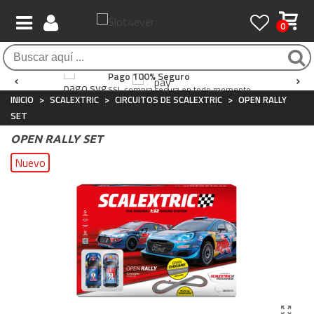
0
Envío Gratis / 24 horas
Atención al Cliente
Pago 100% Seguro
Para compras superiores a 90€
Whatsapp
+34 697 854 500
SSL compra segura en todo momento
INICIO
>
SCALEXTRIC
>
CIRCUITOS DE SCALEXTRIC
>
OPEN RALLY
SET
OPEN RALLY SET
Nuevo