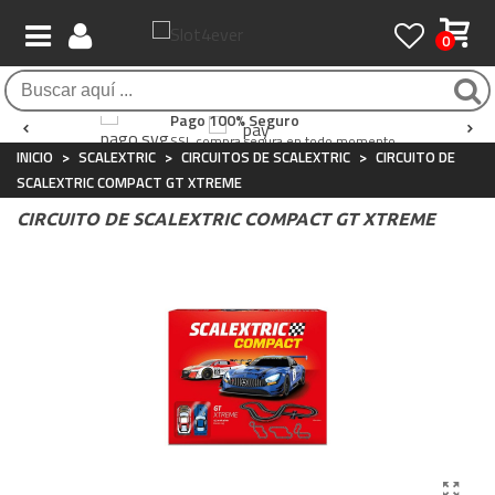
0
Envío Gratis / 24 horas
Atención al Cliente
Pago 100% Seguro
Para compras superiores a 90€
Whatsapp
+34 697 854 500
SSL compra segura en todo momento
INICIO
>
SCALEXTRIC
>
CIRCUITOS DE SCALEXTRIC
>
CIRCUITO DE
SCALEXTRIC COMPACT GT XTREME
CIRCUITO DE SCALEXTRIC COMPACT GT XTREME