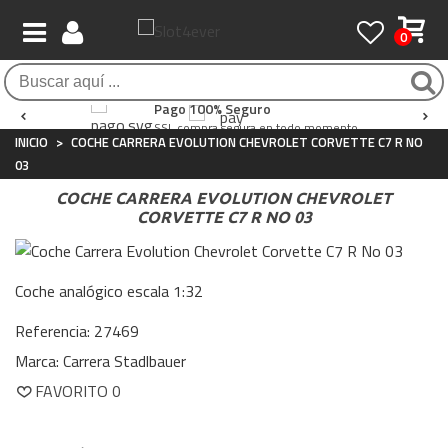
0
Envío Gratis / 24 horas
Atención al Cliente
Pago 100% Seguro
Para compras superiores a 90€
Whatsapp
+34 697 854 500
SSL compra segura en todo momento
INICIO
>
COCHE CARRERA EVOLUTION CHEVROLET CORVETTE C7 R NO
03
COCHE CARRERA EVOLUTION CHEVROLET
CORVETTE C7 R NO 03
Coche analógico escala 1:32
Referencia:
27469
Marca:
Carrera Stadlbauer
FAVORITO
0