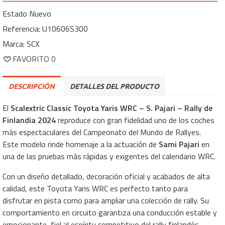
Estado
Nuevo
Referencia:
U10606S300
Marca:
SCX
FAVORITO
0
DESCRIPCIÓN
DETALLES DEL PRODUCTO
El
Scalextric Classic Toyota Yaris WRC – S. Pajari – Rally de
Finlandia 2024
reproduce con gran fidelidad uno de los coches
más espectaculares del Campeonato del Mundo de Rallyes.
Este modelo rinde homenaje a la actuación de
Sami Pajari
en
una de las pruebas más rápidas y exigentes del calendario WRC.
Con un diseño detallado, decoración oficial y acabados de alta
calidad, este Toyota Yaris WRC es perfecto tanto para
disfrutar en pista como para ampliar una colección de rally. Su
comportamiento en circuito garantiza una conducción estable y
emocionante, fiel al espíritu competitivo del rally finlandés.