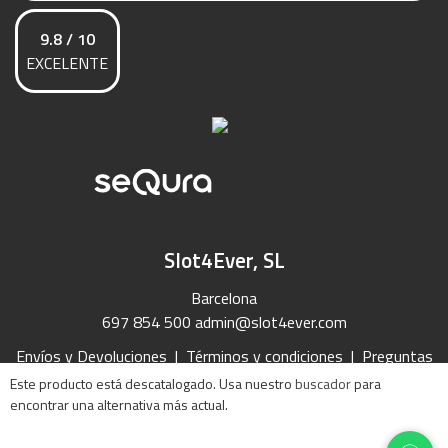
9.8 / 10
EXCELENTE
Slot4Ever, SL
Barcelona
697 854 500
admin@slot4ever.com
Envíos y Devoluciones
|
Términos y condiciones
|
Preguntas
Frecuentes
|
Contacto
Este producto está descatalogado. Usa nuestro
buscador
para
encontrar una alternativa más actual.
2026 Slot4Ever
Política de privacidad
|
Política de Cookies
|
Aviso Legal