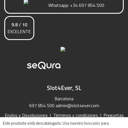
Whatsapp:
+34 697 854 500
9.8 / 10
EXCELENTE
Slot4Ever, SL
Barcelona
697 854 500
admin@slot4ever.com
Envíos y Devoluciones
|
Términos y condiciones
|
Preguntas
Frecuentes
|
Contacto
Este producto está descatalogado. Usa nuestro
buscador
para