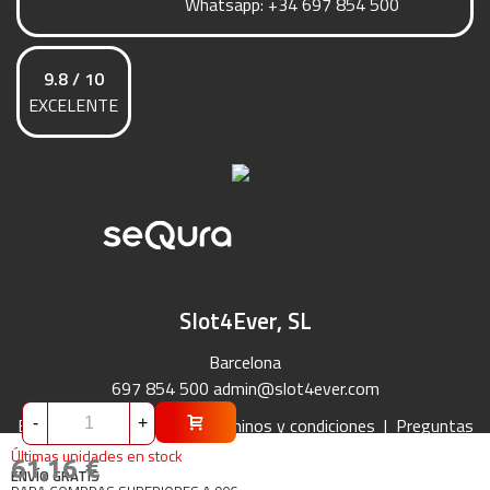
Whatsapp:
+34 697 854 500
9.8 / 10
EXCELENTE
Slot4Ever, SL
Barcelona
697 854 500
admin@slot4ever.com
Envíos y Devoluciones
|
Términos y condiciones
|
Preguntas
-
+
Frecuentes
|
Contacto
Últimas unidades en stock
61,16 €
ENVÍO GRATIS