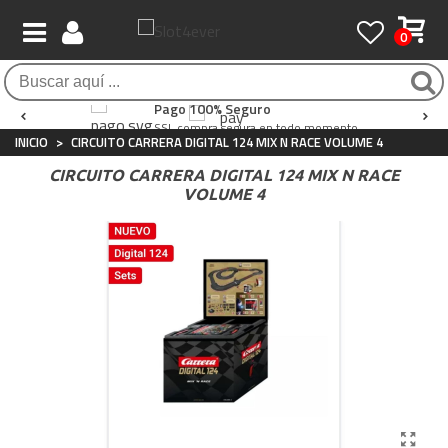
0
Envío Gratis / 24 horas
Atención al Cliente
Pago 100% Seguro
Para compras superiores a 90€
Whatsapp
+34 697 854 500
SSL compra segura en todo momento
INICIO
>
CIRCUITO CARRERA DIGITAL 124 MIX N RACE VOLUME 4
CIRCUITO CARRERA DIGITAL 124 MIX N RACE
VOLUME 4