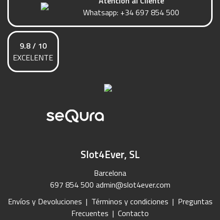
Atención al Cliente
Whatsapp:
+34 697 854 500
9.8 / 10
EXCELENTE
Slot4Ever, SL
Barcelona
697 854 500
admin@slot4ever.com
Envíos y Devoluciones
|
Términos y condiciones
|
Preguntas
Frecuentes
|
Contacto