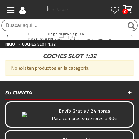
0
Envío Gratis / 24 horas
Atención al Cliente
Pago 100% Seguro
Para compras superiores a 90€
Whatsapp
+34 697 854 500
SSL compra segura en todo momento
INICIO
>
COCHES SLOT 1:32
COCHES SLOT 1:32
No existen productos en la categoría.
SU CUENTA
Envío Gratis / 24 horas
Para compras superiores a 90€