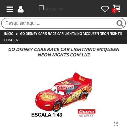
0
Pagamento 100% seguro
Atendimento ao Cliente
Frete grátis / 24 horas
Compras seguras com SSL o tempo todo
Whatsapp
Para compras acima de €90
+34 697 854 500
INÍCIO
>
GO DISNEY CARS RACE CAR LIGHTNING MCQUEEN NEON NIGHTS
COM LUZ
GO DISNEY CARS RACE CAR LIGHTNING MCQUEEN
NEON NIGHTS COM LUZ