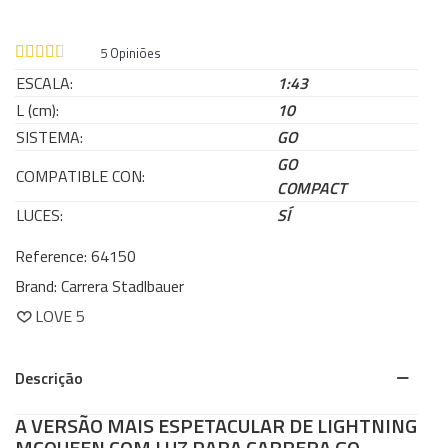
5
Opiniões
ESCALA:
1:43
L (cm):
10
SISTEMA:
GO
GO
COMPATIBLE CON:
COMPACT
LUCES:
SÍ
Reference:
64150
Brand:
Carrera Stadlbauer
LOVE
5
Descrição
A VERSÃO MAIS ESPETACULAR DE LIGHTNING
MCQUEEN COM LUZ PARA CARRERA GO