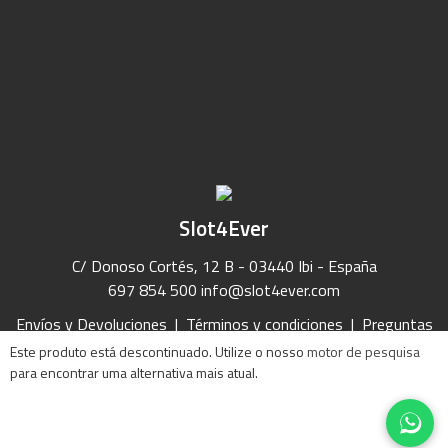
Slot4Ever
C/ Donoso Cortés, 12 B - 03440 Ibi - España
697 854 500
info@slot4ever.com
Envíos y Devoluciones
|
Términos y condiciones
|
Preguntas
Frecuentes
|
Contacto
Este produto está descontinuado. Utilize o nosso
motor de pesquisa
para encontrar uma alternativa mais atual.
2021 Slot4Ever
Política de privacidad
|
Política de Cookies
|
Aviso Legal
|
Mapa del Sitio