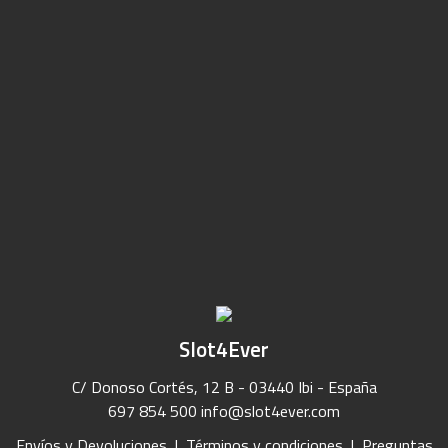
Slot4Ever
C/ Donoso Cortés, 12 B - 03440 Ibi - España
697 854 500
info@slot4ever.com
Envíos y Devoluciones
|
Términos y condiciones
|
Preguntas