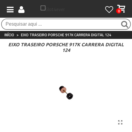
0
Pagamento 100% seguro
Atendimento ao Cliente
Frete grátis / 24 horas
Compras seguras com SSL o tempo todo
Whatsapp
Para compras acima de €90
+34 697 854 500
INÍCIO
>
EIXO TRASEIRO PORSCHE 917K CARRERA DIGITAL 124
EIXO TRASEIRO PORSCHE 917K CARRERA DIGITAL
124