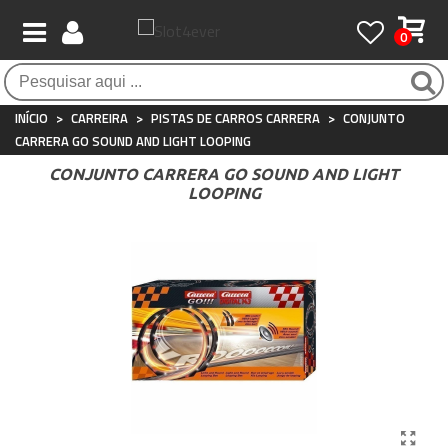
0
Pagamento 100% seguro
Atendimento ao Cliente
Frete grátis / 24 horas
Compras seguras com SSL o tempo todo
Whatsapp
Para compras acima de €90
+34 697 854 500
INÍCIO
>
CARREIRA
>
PISTAS DE CARROS CARRERA
>
CONJUNTO
CARRERA GO SOUND AND LIGHT LOOPING
CONJUNTO CARRERA GO SOUND AND LIGHT
LOOPING