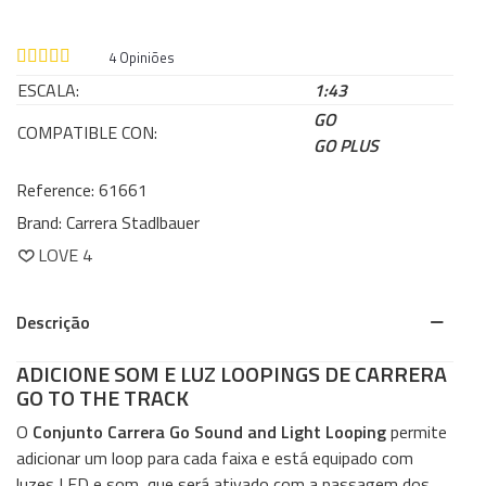
4
Opiniões
ESCALA:
1:43
GO
COMPATIBLE CON:
GO PLUS
Reference:
61661
Brand:
Carrera Stadlbauer
LOVE
4
Descrição
ADICIONE SOM E LUZ LOOPINGS DE CARRERA
GO TO THE TRACK
O
Conjunto Carrera Go Sound and Light Looping
permite
adicionar um loop para cada faixa e está equipado com
luzes LED e som, que será ativado com a passagem dos