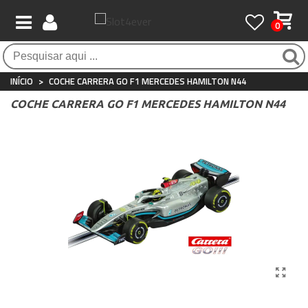
0
Pagamento 100% seguro
Atendimento ao Cliente
Frete grátis / 24 horas
Compras seguras com SSL o tempo todo
Whatsapp
Para compras acima de €90
+34 697 854 500
INÍCIO
>
COCHE CARRERA GO F1 MERCEDES HAMILTON N44
COCHE CARRERA GO F1 MERCEDES HAMILTON N44