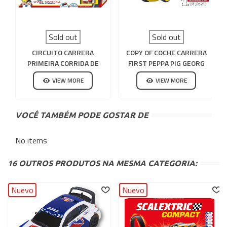
Sold out
Sold out
CIRCUITO CARRERA
COPY OF COCHE CARRERA
PRIMEIRA CORRIDA DE
FIRST PEPPA PIG GEORG
PATRULHA DE PATAS N
VIEW MORE
VIEW MORE
RESCUE
VOCÊ TAMBÉM PODE GOSTAR DE
No items
16 OUTROS PRODUTOS NA MESMA CATEGORIA:
Nuevo
Nuevo