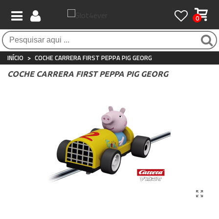
0
Pagamento 100% seguro
Atendimento ao Cliente
Frete grátis / 24 horas
Compras seguras com SSL o tempo todo
Whatsapp
Para compras acima de €90
+34 697 854 500
INÍCIO
>
COCHE CARRERA FIRST PEPPA PIG GEORG
COCHE CARRERA FIRST PEPPA PIG GEORG